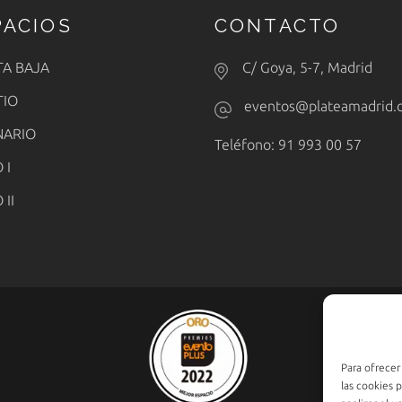
PACIOS
CONTACTO
TA BAJA
C/ Goya, 5-7, Madrid
TIO
eventos@plateamadrid.
NARIO
Teléfono: 91 993 00 57
 I
 II
Para ofrecer
las cookies 