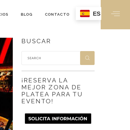
ES
RIO
CIOS
BLOG
CONTACTO
O
 BAJA
BUSCAR
ENARIO
I
ATIO
TA BAJA
O I
¡RESERVA LA
O II
MEJOR ZONA DE
PLATEA PARA TU
EVENTO!