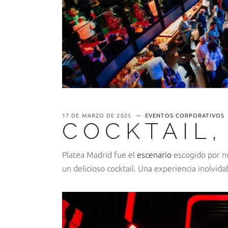
17 DE MARZO DE 2025
EVENTOS CORPORATIVOS
COCKTAIL,
Platea Madrid fue el
escenario
escogido por nu
un delicioso cocktail. Una experiencia inolvida